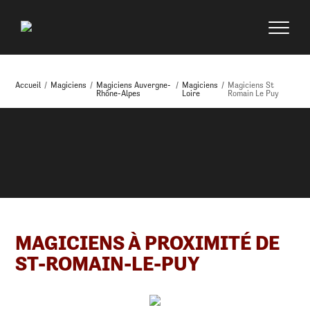
Accueil
/
Magiciens
/
Magiciens Auvergne-
/
Magiciens
/
Magiciens St
Rhône-Alpes
Loire
Romain Le Puy
MAGICIENS À PROXIMITÉ DE
ST-ROMAIN-LE-PUY