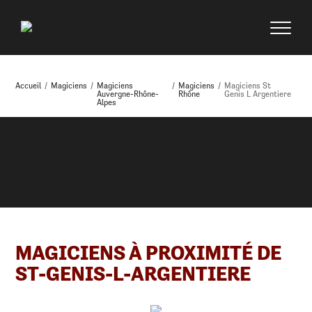
Accueil
/
Magiciens
/
Magiciens
/
Magiciens
/
Magiciens St
Auvergne-Rhône-
Rhône
Genis L Argentiere
Alpes
MAGICIENS À PROXIMITÉ DE
ST-GENIS-L-ARGENTIERE