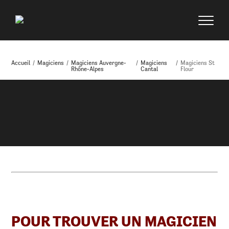
Accueil
/
Magiciens
/
Magiciens Auvergne-
/
Magiciens
/
Magiciens St
Rhône-Alpes
Cantal
Flour
POUR TROUVER UN MAGICIEN