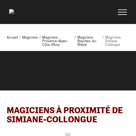
Accueil
/
Magiciens
/
Magiciens
/
Magiciens
/
Magiciens
Provence-Alpes-
Bouches-du-
Simiane
Côte d'Azur
Rhône
Collongue
MAGICIENS À PROXIMITÉ DE
SIMIANE-COLLONGUE