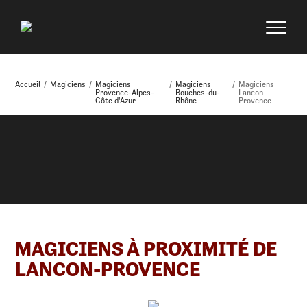
Accueil
/
Magiciens
/
Magiciens
/
Magiciens
/
Magiciens
Provence-Alpes-
Bouches-du-
Lancon
Côte d'Azur
Rhône
Provence
MAGICIENS À PROXIMITÉ DE
LANCON-PROVENCE