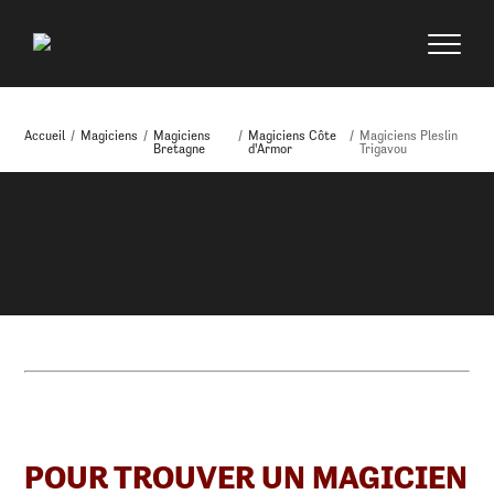
Accueil
/
Magiciens
/
Magiciens
/
Magiciens Côte
/
Magiciens Pleslin
Bretagne
d'Armor
Trigavou
POUR TROUVER UN MAGICIEN