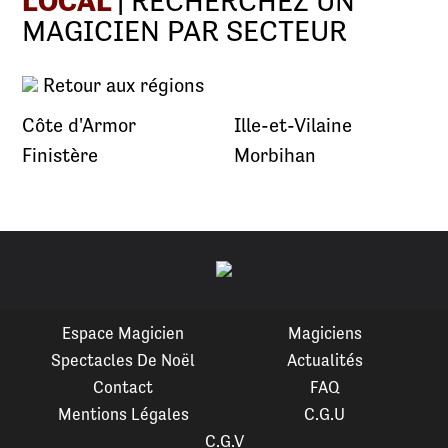
LOCAL
| RECHERCHEZ UN
MAGICIEN PAR SECTEUR
Retour aux régions
Côte d'Armor
Ille-et-Vilaine
Finistère
Morbihan
Espace Magicien
Magiciens
Spectacles De Noël
Actualités
Contact
FAQ
Mentions Légales
C.G.U
C.G.V