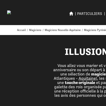
PARTICULIERS
Accueil
/
Magiciens
/
Magiciens Nouvelle-Aquitaine
/
Magiciens Pyréné
ILLUSION
Vous allez vous marier et
anniversaire ou son départ à 
une sélection de
magicien
Atlantiques -
Aquitaine
), le
une
touche originale
et pa
galette des rois organisée p
une réception officielle à l
les avis des personnes qui o