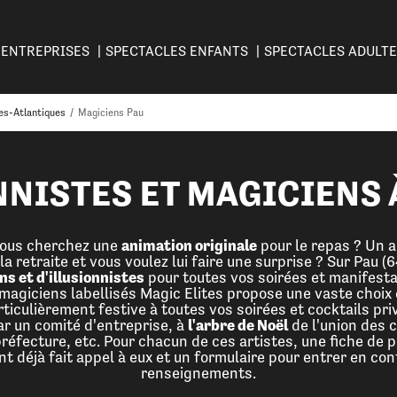
ENTREPRISES
SPECTACLES ENFANTS
SPECTACLES ADULT
es-Atlantiques
/
Magiciens Pau
NISTES ET MAGICIENS À
 vous cherchez une
animation originale
pour le repas ? Un 
la retraite et vous voulez lui faire une surprise ? Sur Pau (
s et d'illusionnistes
pour toutes vos soirées et manifesta
s magiciens labellisés Magic Elites propose une vaste choix
rticulièrement festive à toutes vos soirées et cocktails pr
ar un comité d'entreprise, à
l'arbre de Noël
de l'union des 
a préfecture, etc. Pour chacun de ces artistes, une fiche de
nt déjà fait appel à eux et un formulaire pour entrer en co
renseignements.