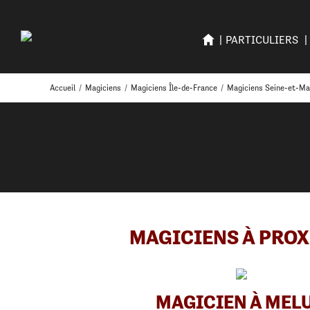
PARTICULIERS
Accueil
/
Magiciens
/
Magiciens Île-de-France
/
Magiciens Seine-et-Ma
MAGICIENS À PROX
MAGICIEN À MEL