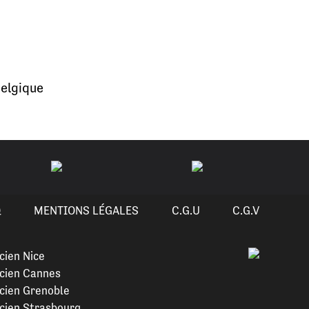
elgique
Q
MENTIONS LÉGALES
C.G.U
C.G.V
cien Nice
cien Cannes
cien Grenoble
cien Strasbourg