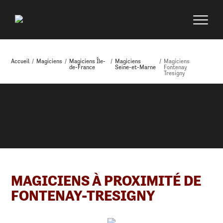
Accueil
/
Magiciens
/
Magiciens Île-
/
Magiciens
/
Magiciens
de-France
Seine-et-Marne
Fontenay
Tresigny
MAGICIENS À PROXIMITÉ DE
FONTENAY-TRESIGNY