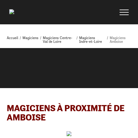
Accueil
/
Magiciens
/
Magiciens Centre-
/
Magiciens
/
Magiciens
Val de Loire
Indre-et-Loire
Amboise
MAGICIENS À PROXIMITÉ DE
AMBOISE