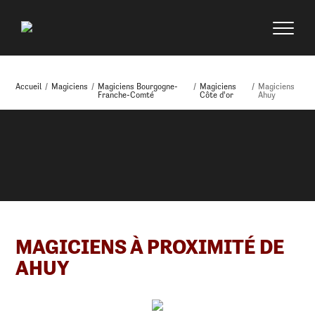
Accueil
/
Magiciens
/
Magiciens Bourgogne-
/
Magiciens
/
Magiciens
Franche-Comté
Côte d'or
Ahuy
MAGICIENS À PROXIMITÉ DE
AHUY