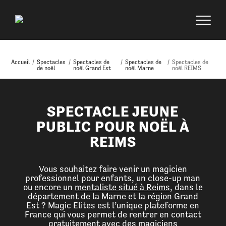
Accueil
/
Spectacles
/
Spectacles de
/
Spectacles de
/
Spectacles de
de noël
noël Grand Est
noël Marne
noël REIMS
SPECTACLE JEUNE
PUBLIC POUR NOËL À
REIMS
Vous souhaitez faire venir un magicien
professionnel pour enfants, un close-up man
ou encore un
mentaliste situé à Reims
, dans le
département de la Marne et la région Grand
Est ? Magic Elites est l’unique plateforme en
France qui vous permet de rentrer en contact
gratuitement avec des magiciens