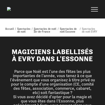
Accueil
/
Spectacles
/
Spectacles de noël
/
Spectacles de
/
Spectacles
de noël
Île-de-France
noël Essonne
de noël EVRY
MAGICIENS LABELLISÉS
À EVRY DANS L'ESSONNE
Parce que Noël est l'une des fêtes les plus
importantes de l'année, vous tenez à ce que
l'événement que vous organisez à titre privé ou
pour le compte d'une organisation (CE, comité
des fêtes, association, commerce, cabaret,
etc) soit fantastique ?
Si vous avez décidé d'opter pour la magie et
que vous êtes dans l'Essonne, plus