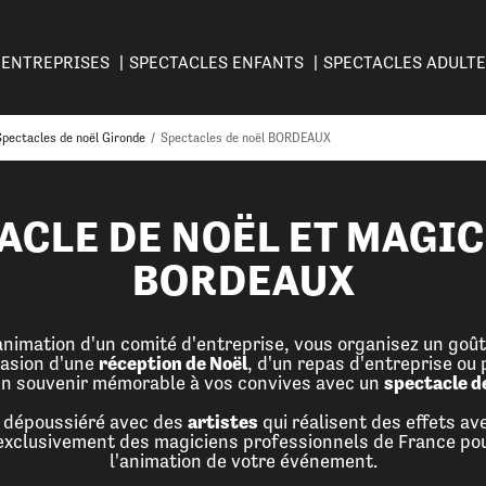
ENTREPRISES
SPECTACLES ENFANTS
SPECTACLES ADULT
Spectacles de noël Gironde
/
Spectacles de noël BORDEAUX
ACLE DE NOËL ET MAGIC
BORDEAUX
l'animation d'un comité d'entreprise, vous organisez un goû
casion d'une
réception de Noël
, d'un repas d'entreprise ou 
un souvenir mémorable à vos convives avec un
spectacle d
in dépoussiéré avec des
artistes
qui réalisent des effets av
 exclusivement des magiciens professionnels de France pou
l'animation de votre événement.