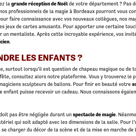
ez la
grande réception de Noël
de votre département ? Pas de
 nos professionnels de la magie à Bordeaux pourront vous co
pour faire connaissance avec vos nouveaux collègues, nos mag
des jeux de cartes amusants. Pour apporter une certaine touc
 un mentaliste. Après cette incroyable expérience, vos invit
icien
.
DRE LES ENFANTS ?
e, surtout lorsqu’il est question de chapeau magique ou de t
ête, consultez alors notre plateforme. Vous y trouverez le pr
magiciens sculpteurs de ballons. Pour finir en beauté votre
s
ue enfant puisse recevoir un cadeau. Nous connaissons égale
e doit pas être négligée durant un
spectacle de magie
. Néanmo
tériel qui soit adapté avec les dimensions de la salle. Pour l
se charger du décor de la scène et de la mise en marche de l