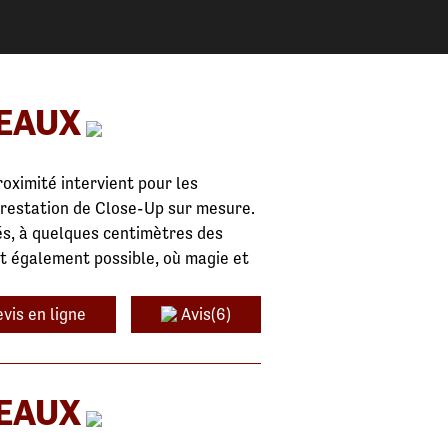
DEAUX
roximité intervient pour les
prestation de Close-Up sur mesure.
és, à quelques centimètres des
st également possible, où magie et
vis en ligne
Avis(6)
DEAUX