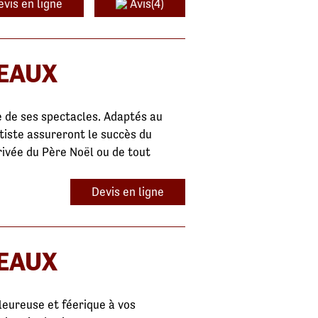
evis en ligne
Avis(4)
DEAUX
 de ses spectacles. Adaptés au
rtiste assureront le succès du
rivée du Père Noël ou de tout
Devis en ligne
DEAUX
eureuse et féerique à vos