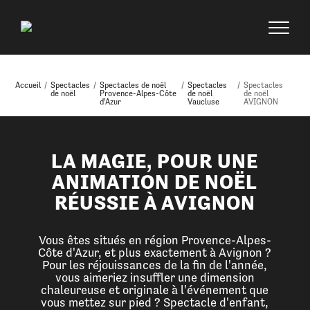
Accueil
/
Spectacles
/
Spectacles de noël
/
Spectacles
/
Spectacles
de noël
Provence-Alpes-Côte
de noël
de noël
d'Azur
Vaucluse
AVIGNON
LA MAGIE, POUR UNE
ANIMATION DE NOËL
RÉUSSIE À AVIGNON
Vous êtes situés en région Provence-Alpes-
Côte d'Azur, et plus exactement à Avignon ?
Pour les réjouissances de la fin de l'année,
vous aimeriez insuffler une dimension
chaleureuse et originale à l'événement que
vous mettez sur pied ? Spectacle d'enfant,