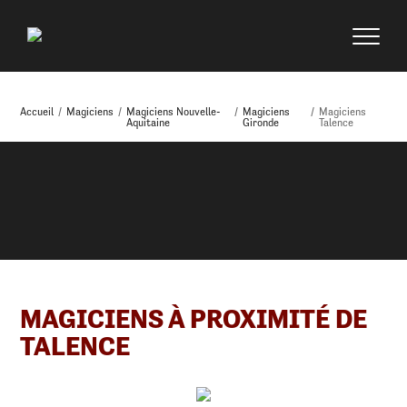
Accueil
/
Magiciens
/
Magiciens Nouvelle-
/
Magiciens
/
Magiciens
Aquitaine
Gironde
Talence
MAGICIENS À PROXIMITÉ DE
TALENCE