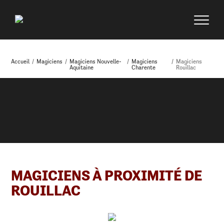
Accueil
/
Magiciens
/
Magiciens Nouvelle-
/
Magiciens
/
Magiciens
Aquitaine
Charente
Rouillac
MAGICIENS À PROXIMITÉ DE
ROUILLAC