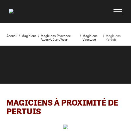
Accueil
/
Magiciens
/
Magiciens Provence-
/
Magiciens
/
Magiciens
Alpes-Côte d'Azur
Vaucluse
Pertuis
MAGICIENS À PROXIMITÉ DE
PERTUIS