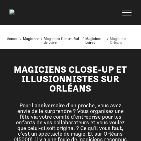
Accueil
/
Magiciens
/
Magiciens Centre-Val
/
Magiciens
/
Magiciens
de Loire
Loiret
Orleans
MAGICIENS CLOSE-UP ET
ILLUSIONNISTES SUR
ORLÉANS
Pour l'anniversaire d'un proche, vous avez
envie de le surprendre ? Vous organisez une
fête via votre comité d'entreprise pour les
enfants de vos collaborateurs et vous voulez
que celui-ci soit original ? Ce qu'il vous faut,
c'est un spectacle de magie. Et sur Orléans
(45000), il y a une foule de magiciens reconnus