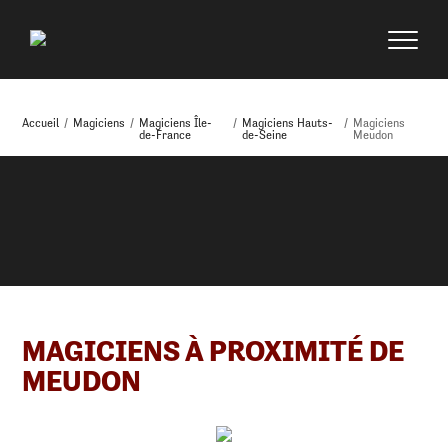
Accueil
/
Magiciens
/
Magiciens Île-
/
Magiciens Hauts-
/
Magiciens
de-France
de-Seine
Meudon
MAGICIENS À PROXIMITÉ DE
MEUDON