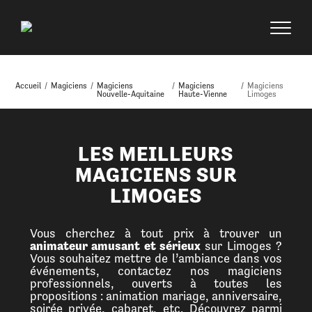
Accueil
/
Magiciens
/
Magiciens
/
Magiciens
/
Magiciens
Nouvelle-Aquitaine
Haute-Vienne
Limoges
LES MEILLEURS
MAGICIENS SUR
LIMOGES
Vous cherchez à tout prix à trouver un
animateur amusant et sérieux
sur Limoges ?
Vous souhaitez mettre de l’ambiance dans vos
événements, contactez nos magiciens
professionnels, ouverts à toutes les
propositions : animation mariage, anniversaire,
soirée privée, cabaret, etc. Découvrez parmi