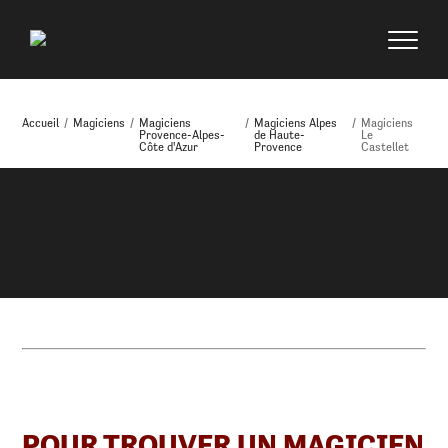
Accueil
/
Magiciens
/
Magiciens
/
Magiciens Alpes
/
Magiciens
Provence-Alpes-
de Haute-
Le
Côte d'Azur
Provence
Castellet
POUR TROUVER UN MAGICIEN