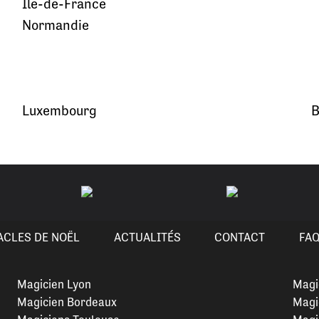
Île-de-France
Normandie
Luxembourg
B
ACLES DE NOËL
ACTUALITÉS
CONTACT
FA
Magicien Lyon
Magi
Magicien Bordeaux
Magi