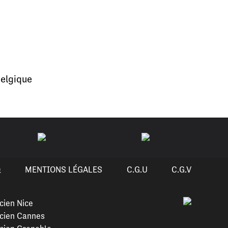
elgique
Q
MENTIONS LÉGALES
C.G.U
C.G.V
cien Nice
cien Cannes