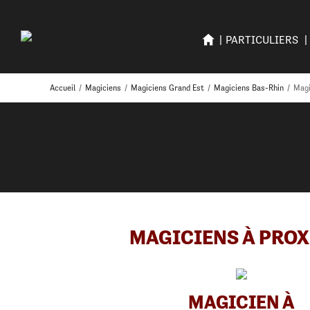
PARTICULIERS
Accueil
/
Magiciens
/
Magiciens Grand Est
/
Magiciens Bas-Rhin
/
Magi
MAGICIENS À PROX
MAGICIEN À