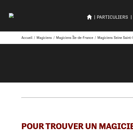
PARTICULIERS
Accueil
/
Magiciens
/
Magiciens Île-de-France
/
Magiciens Seine Saint-
POUR TROUVER UN MAGICI