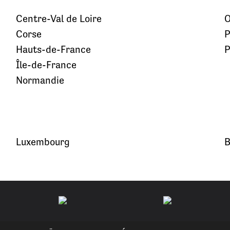
Centre-Val de Loire
O
Corse
P
Hauts-de-France
P
Île-de-France
Normandie
Luxembourg
B