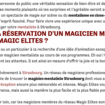
personne du public une véritable sensation de bien-être et d
 des moments plaisants où les surprises et l’agréable seront 
ec un spectacle de magie sur scène ou du
mentalisme en close
esprit fasciné. Pour faire vivre une expérience unique avec 
gager votre
mentaliste
à Strasbourg.
 RÉSERVATION D’UN MAGICIEN 
AGIC ELITES ?
ou un particulier à la recherche d’une idée d’animation exce
n magicien mentaliste au cours de vos programmes. Eh oui ! U
 les attentes. Il est ainsi en mesure d’offrir la joie et la b
e évènement à
Strasbourg
. Un réseau de magiciens professione
ple de trouver le
magicien mentaliste Strasbourg
dont vous a
réception
encore plus mémorable et intense. Magic Elites vo
ance, mais aussi la manière la plus facile et la plus fiable po
r loin, car les magiciens membres du réseau Magic Elites son