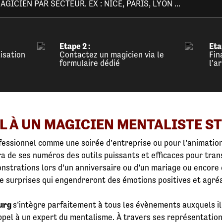
ICIEN PAR SECTEUR. EX : NICE, PARIS, LYON ...
Etape 2 :
Eta
isation
Contactez un magicien via le
Fin
formulaire dédié
l'a
L À UN MAGICIEN MENTALISTE S
essionnel comme une soirée d’entreprise ou pour l’animation 
a de ses numéros des outils puissants et efficaces pour tr
strations lors d’un anniversaire ou d’un mariage ou encore d
 de surprises qui engendreront des émotions positives et agré
ourg
s’intègre parfaitement à tous les évènements auxquels i
ppel à un expert du mentalisme. À travers ses représentation