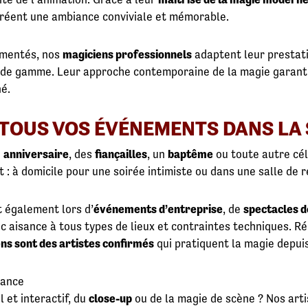
 créent une ambiance conviviale et mémorable.
imentés, nos
magiciens professionnels
adaptent leur prestatio
de gamme. Leur approche contemporaine de la magie garanti
né.
 TOUS VOS ÉVÉNEMENTS DANS LA
n
anniversaire
, des
fiançailles
, un
baptême
ou toute autre cél
 : à domicile pour une soirée intimiste ou dans une salle de r
 également lors d’
événements d’entreprise
, de
spectacles d
ec aisance à tous types de lieux et contraintes techniques. R
ns sont des artistes confirmés
qui pratiquent la magie depu
iance
 et interactif, du
close-up
ou de la magie de scène ? Nos art