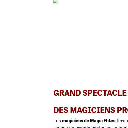
GRAND SPECTACLE 
DES MAGICIENS P
Les
magiciens de Magic Elites
feron
repose en grande partie sur la qual