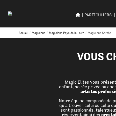
PARTICULIERS
Accueil
/
Magiciens
/
Magiciens Pays de la Loire
/
Magiciens Sarthe
VOUS C
Magic Elites vous présent
enfant, soirée privée ou enc
artistes professi
Notre équipe composée de pro
qu’à trouver celui ou celle
sont passionnés, talentueux
réservent ainsi des
presta