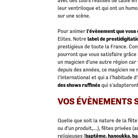
avec des tours réalisés de table e
leur ventriloque et qui ont un hum
sur une scène.
Pour animer
l’évènement que vous 
Elites. Notre
label de prestidigitati
prestigieux de toute la France. Con
pourront que vous satisfaire grâce
un magicien d’une autre région car
depuis des années, ce magicien ne ri
l’international et qui a l’habitude
des shows raffinés
qui s'adapteront
VOS ÉVÈNEMENTS S
Quelle que soit la nature de la fê
ou d’un produit,…), fêtes privées (
religieuses (
baptême, hanoukka, bar