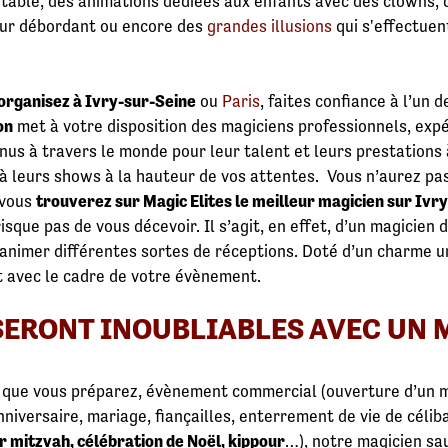
n table, des animations dédiées aux enfants avec des clown
our débordant ou encore des
grandes illusions
qui s'effectuen
organisez à Ivry-sur-Seine
ou
Paris
, faites confiance à l’un
on
met à votre disposition des magiciens professionnels, exp
nus à travers le monde pour leur talent et leurs prestations 
 à leurs shows à la hauteur de vos attentes. Vous n’aurez pa
 vous
trouverez sur Magic Elites le meilleur magicien sur Ivr
sque pas de vous décevoir. Il s’agit, en effet, d’un magicien
 d’animer différentes sortes de réceptions. Doté d’un charme 
 avec le cadre de votre évènement.
ERONT INOUBLIABLES AVEC UN M
te que vous préparez, évènement commercial (ouverture d’un
anniversaire, mariage, fiançailles, enterrement de vie de céli
 mitzvah, célébration de Noël, kippour
…), notre magicien s