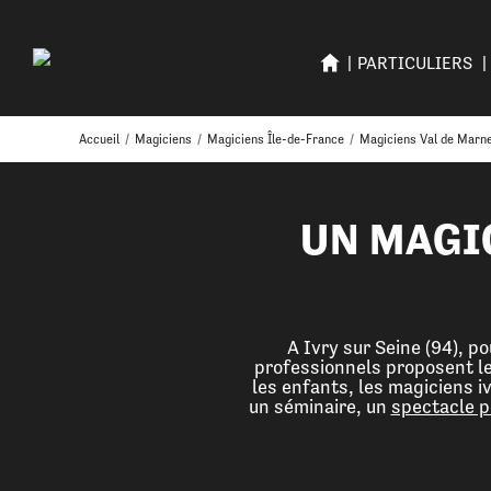
PARTICULIERS
Accueil
/
Magiciens
/
Magiciens Île-de-France
/
Magiciens Val de Marn
UN MAGI
A Ivry sur Seine (94), p
professionnels proposent le
les enfants, les magiciens i
un séminaire, un
spectacle p