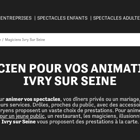
ENTREPRISES
SPECTACLES ENFANTS
SPECTACLES ADULT
e
/
Magiciens Ivry Sur Seine
CIEN POUR VOS ANIMAT
IVRY SUR SEINE
our
animer vos spectacles
, vos dîners privés ou un mariag
urs services. Drôles, proches du public, avec des accesso
vryens proposent un vaste choix de prestations. Pour anime
our un jeune public
, un restaurant, les magiciens, illusionn
Ivry sur Seine
vous proposent des prestations à la carte.