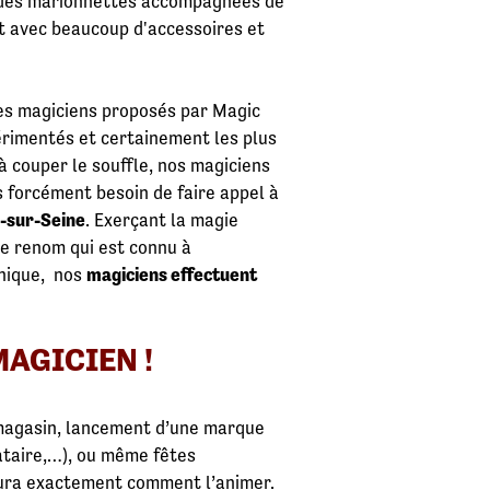
s, des marionnettes accompagnées de
t avec beaucoup d'accessoires et
 des magiciens proposés par Magic
érimentés et certainement les plus
à couper le souffle, nos magiciens
s forcément besoin de faire appel à
y-sur-Seine
. Exerçant la magie
 de renom qui est connu à
unique, nos
magiciens effectuent
AGICIEN !
 magasin, lancement d’une marque
bataire,…), ou même fêtes
aura exactement comment l’animer.