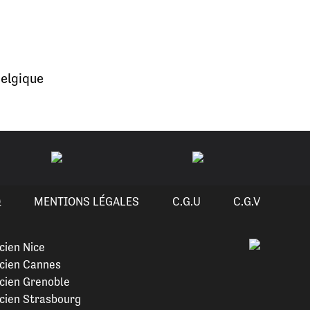
elgique
Q
MENTIONS LÉGALES
C.G.U
C.G.V
cien Nice
cien Cannes
cien Grenoble
cien Strasbourg