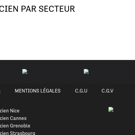
CIEN PAR SECTEUR
Q
MENTIONS LÉGALES
C.G.U
C.G.V
cien Nice
cien Cannes
cien Grenoble
cien Strasbourg