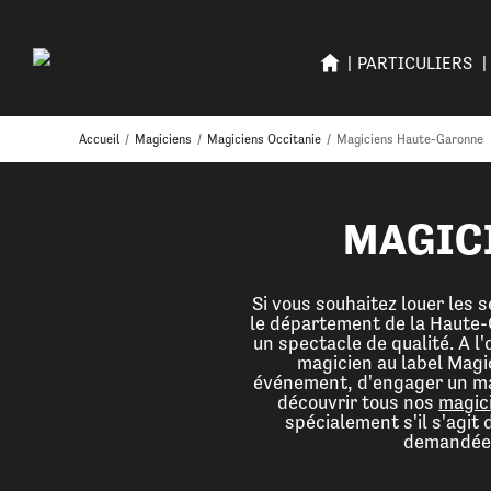
PARTICULIERS
Accueil
/
Magiciens
/
Magiciens Occitanie
/
Magiciens Haute-Garonne
MAGICI
Si vous souhaitez louer les 
le département de la Haute-
un spectacle de qualité. A l
magicien au label Magic
événement, d'engager un magi
découvrir tous nos
magic
spécialement s'il s'agit 
demandées 