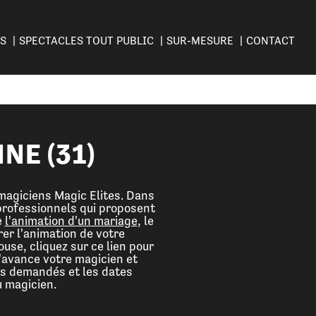
ES
SPECTACLES TOUT PUBLIC
SUR-MESURE
CONTACT
NE (31)
 magiciens Magic Elites. Dans
professionnels qui proposent
e
l'animation d'un mariage
, le
rer l'animation de votre
use, cliquez sur ce lien pour
l'avance votre magicien et
rès demandés et les dates
u magicien.