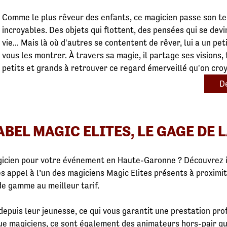
Comme le plus rêveur des enfants, ce magicien passe son t
incroyables. Des objets qui flottent, des pensées qui se devi
vie... Mais là où d'autres se contentent de rêver, lui a un pet
vous les montrer. À travers sa magie, il partage ses visions, f
petits et grands à retrouver ce regard émerveillé qu'on croy
De
BEL MAGIC ELITES, LE GAGE DE 
agicien pour votre événement en Haute-Garonne ? Découvrez 
es appel à l’un des magiciens Magic Elites présents à proximi
de gamme au meilleur tarif.
epuis leur jeunesse, ce qui vous garantit une prestation pro
que magiciens, ce sont également des animateurs hors-pair q