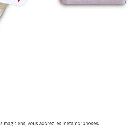
France ?
ndre la magie ?
s magiciens, vous adorez les métamorphoses.