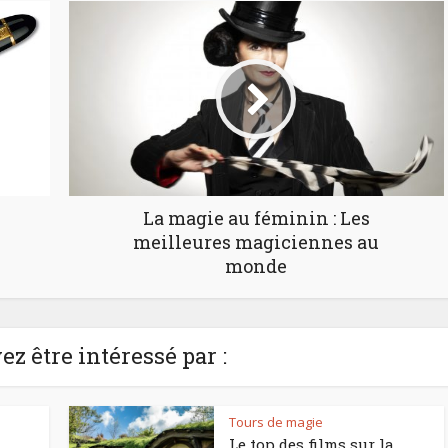
La magie au féminin : Les
meilleures magiciennes au
monde
z être intéressé par :
Tours de magie
Le top des films sur la